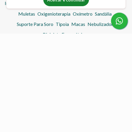
Imobilizador de Joelho
Lavatório Inflável
Mesa Hospitalar
Muletas
Oxigenioterapia
Oxímetro
Sandália
Suporte Para Soro
Tipoia
Macas
Nebulizador
Bicicleta Ergométrica
Contato
(55) 99976-7950
(55) 3317-4287
acolheremcasa@gmail.com
acolheremcasahc.com.br
Atendimento
Horário de Atendimento:
Seg à Sex: 08:00 - 12:00 e 14:00 - 18:00