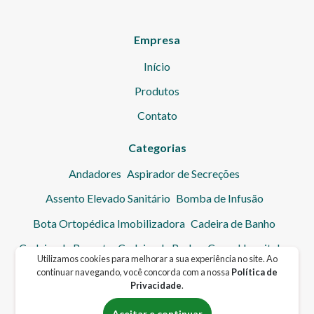
Empresa
Início
Produtos
Contato
Categorias
Andadores
Aspirador de Secreções
Assento Elevado Sanitário
Bomba de Infusão
Bota Ortopédica Imobilizadora
Cadeira de Banho
Cadeira de Resgate
Cadeira de Rodas
Cama Hospitalar
Utilizamos cookies para melhorar a sua experiência no site. Ao
Cinto de Segurança
Colchão Hospitalar
Coletor de Urina
continuar navegando, você concorda com a nossa
Política de
Privacidade
.
Cuba
Elevador de Transferência
Escadinha Hospitalar
Aceitar e continuar