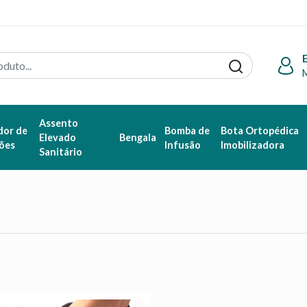
Assento
dor de
Bomba de
Bota Ortopédica
Elevado
Bengala
ões
Infusão
Imobilizadora
Sanitário