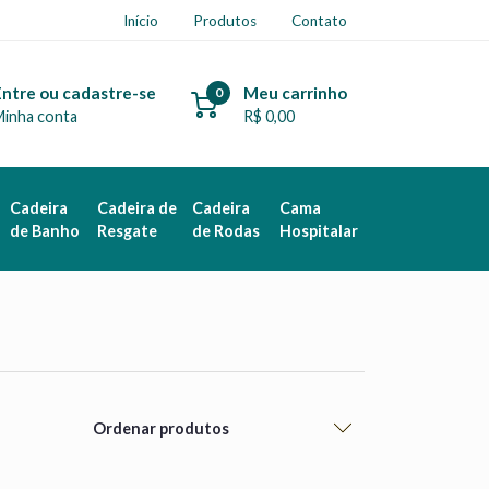
Início
Produtos
Contato
Entre ou cadastre-se
Meu carrinho
0
Minha conta
R$ 0,00
Cadeira
Cadeira de
Cadeira
Cama
de Banho
Resgate
de Rodas
Hospitalar