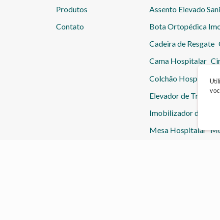
Produtos
Assento Elevado Sani
Contato
Bota Ortopédica Imo
Cadeira de Resgate
Cama Hospitalar
Ci
Colchão Hospitalar
Uti
voc
Elevador de Transfer
Imobilizador de Joel
Mesa Hospitalar
Mu
Oxímetro
Sandália
Macas
Nebulizador