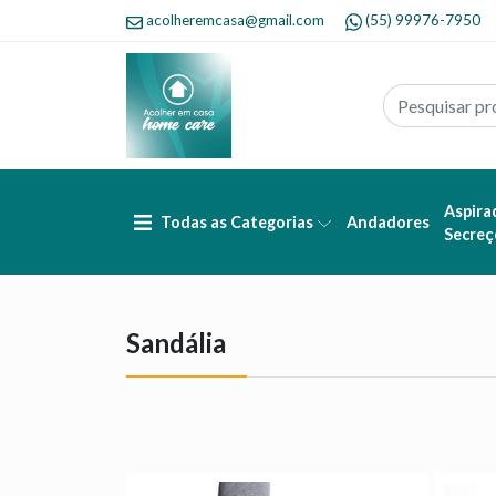
acolheremcasa@gmail.com
(55) 99976-7950
Aspira
Todas as Categorias
Andadores
Secreç
Sandália