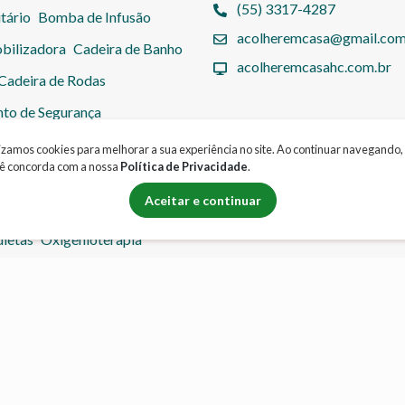
(55) 3317-4287
tário
Bomba de Infusão
acolheremcasa@gmail.co
bilizadora
Cadeira de Banho
acolheremcasahc.com.br
Cadeira de Rodas
nto de Segurança
Coletor de Urina
Cuba
lizamos cookies para melhorar a sua experiência no site. Ao continuar navegando,
ê concorda com a nossa
Política de Privacidade
.
ência
Escadinha Hospitalar
Aceitar e continuar
ho
Lavatório Inflável
letas
Oxigenioterapia
Suporte Para Soro
Tipoia
Bicicleta Ergométrica
Formas de Pagamento
Co