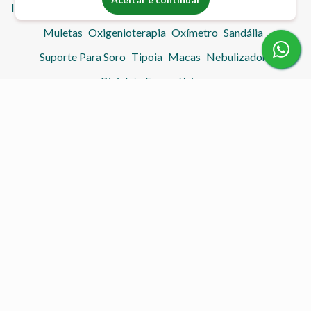
Imobilizador de Joelho
Lavatório Inflável
Mesa Hospitalar
Muletas
Oxigenioterapia
Oxímetro
Sandália
Suporte Para Soro
Tipoia
Macas
Nebulizador
Bicicleta Ergométrica
Contato
(55) 99976-7950
(55) 3317-4287
acolheremcasa@gmail.com
acolheremcasahc.com.br
Atendimento
Horário de Atendimento:
Seg à Sex: 08:00 - 12:00 e 14:00 - 18:00