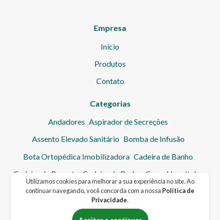
Empresa
Início
Produtos
Contato
Categorias
Andadores
Aspirador de Secreções
Assento Elevado Sanitário
Bomba de Infusão
Bota Ortopédica Imobilizadora
Cadeira de Banho
Cadeira de Resgate
Cadeira de Rodas
Cama Hospitalar
Utilizamos cookies para melhorar a sua experiência no site. Ao
Cinto de Segurança
Colchão Hospitalar
Coletor de Urina
continuar navegando, você concorda com a nossa
Política de
Privacidade
.
Cuba
Elevador de Transferência
Escadinha Hospitalar
Aceitar e continuar