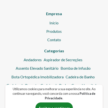
Empresa
Início
Produtos
Contato
Categorias
Andadores
Aspirador de Secreções
Assento Elevado Sanitário
Bomba de Infusão
Bota Ortopédica Imobilizadora
Cadeira de Banho
Cadeira de Resgate
Cadeira de Rodas
Cama Hospitalar
Utilizamos cookies para melhorar a sua experiência no site. Ao
Cinto de Segurança
Colchão Hospitalar
Coletor de Urina
continuar navegando, você concorda com a nossa
Política de
Privacidade
.
Cuba
Elevador de Transferência
Escadinha Hospitalar
Aceitar e continuar