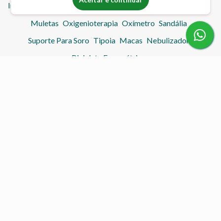
Imobilizador de Joelho
Lavatório Inflável
Mesa Hospitalar
Muletas
Oxigenioterapia
Oxímetro
Sandália
Suporte Para Soro
Tipoia
Macas
Nebulizador
Bicicleta Ergométrica
Contato
(55) 99976-7950
(55) 3317-4287
acolheremcasa@gmail.com
acolheremcasahc.com.br
Atendimento
Horário de Atendimento:
Seg à Sex: 08:00 - 12:00 e 14:00 - 18:00