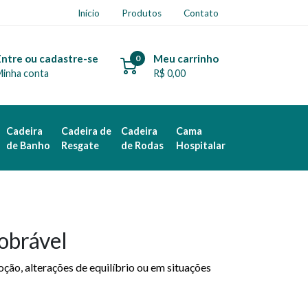
Início
Produtos
Contato
Entre ou cadastre-se
Meu carrinho
0
Minha conta
R$ 0,00
Cadeira
Cadeira de
Cadeira
Cama
de Banho
Resgate
de Rodas
Hospitalar
obrável
ão, alterações de equilíbrio ou em situações