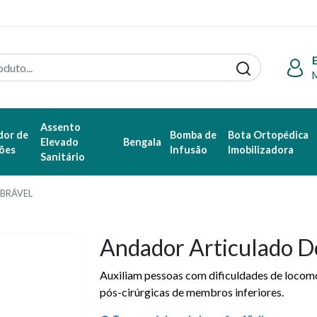
Assento
dor de
Bomba de
Bota Ortopédica
Elevado
Bengala
ões
Infusão
Imobilizadora
Sanitário
BRÁVEL
Andador Articulado D
Auxiliam pessoas com dificuldades de locomoç
pós-cirúrgicas de membros inferiores.