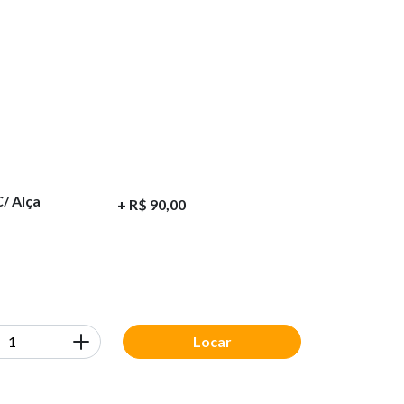
/ Alça
+ R$
90,00
Locar