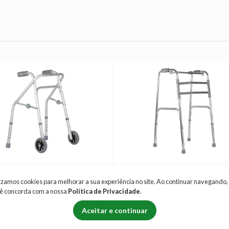
or Triangular Infantil
Andador Fixo Dobrável
lizamos cookies para melhorar a sua experiência no site. Ao continuar navegando,
ê concorda com a nossa
Política de Privacidade
.
,00
R$ 90,00
/ Por 15 dias
/ Por 15 dias
Aceitar e continuar