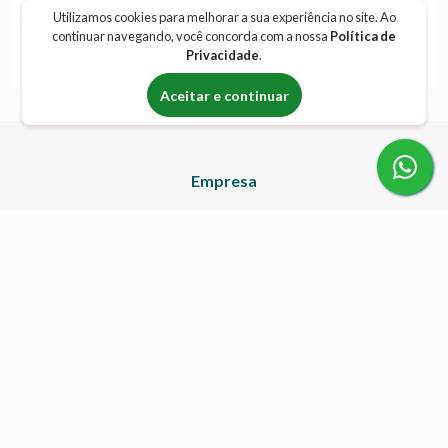
R$ 60,00
/ Por 15 dias
Utilizamos cookies para melhorar a sua experiência no site. Ao
continuar navegando, você concorda com a nossa
Política de
Locar
Privacidade
.
Aceitar e continuar
Empresa
Início
Produtos
Contato
Categorias
Andadores
Aspirador de Secreções
Assento Elevado Sanitário
Bomba de Infusão
Bota Ortopédica Imobilizadora
Cadeira de Banho