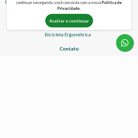
Imobilizador de Joelho
Lavatório Inflável
Mesa Hospitalar
continuar navegando, você concorda com a nossa
Política de
Privacidade
.
Muletas
Oxigenioterapia
Oxímetro
Sandália
Aceitar e continuar
Suporte Para Soro
Tipoia
Macas
Nebulizador
Bicicleta Ergométrica
Contato
(55) 99976-7950
(55) 3317-4287
acolheremcasa@gmail.com
acolheremcasahc.com.br
Atendimento
Horário de Atendimento:
Seg à Sex: 08:00 - 12:00 e 14:00 - 18:00